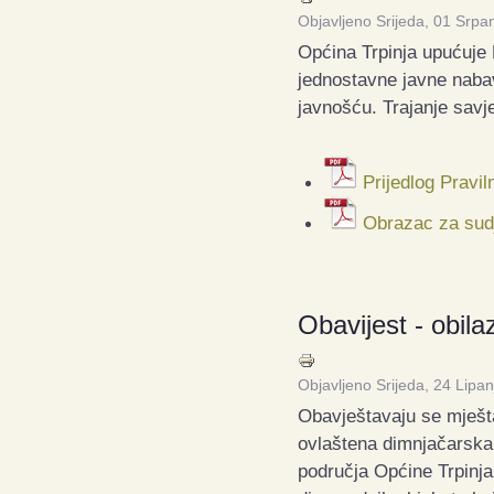
Objavljeno Srijeda, 01 Srpa
Općina Trpinja upućuje 
jednostavne javne naba
javnošću.
Trajanje savj
Prijedlog Pravi
Obrazac za sudj
Obavijest - obil
Objavljeno Srijeda, 24 Lipa
Obavještavaju se mješta
ovlaštena dimnjačarsk
područja Općine Trpinja