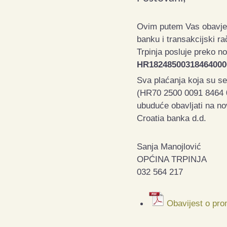
Ovim putem Vas obavješ
banku i transakcijski r
Trpinja posluje preko n
HR18248500318464000
Sva plaćanja koja su se
(HR70 2500 0091 8464 0
ubuduće obavljati na no
Croatia banka d.d.
Sanja Manojlović
OPĆINA TRPINJA
032 564 217
Obavijest o pro