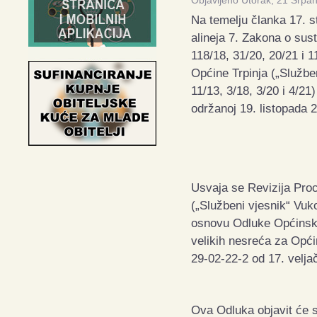
Objavljeno Utorak, 21 Srpa
Na temelju članka 17. s
alineja 7. Zakona o sust
118/18, 31/20, 20/21 i 1
Općine Trpinja („Službe
11/13, 3/18, 3/20 i 4/21
održanoj 19. listopada 2
Usvaja se Revizija Proc
(„Službeni vjesnik“ Vuk
osnovu Odluke Općinskog
velikih nesreća za Opć
29-02-22-2 od 17. velja
Ova Odluka objavit će 