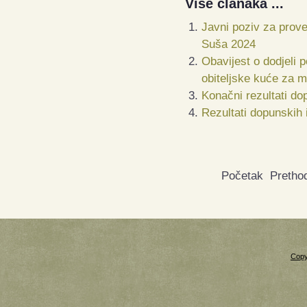
Više članaka ...
Javni poziv za prove
Suša 2024
Obavijest o dodjeli 
obiteljske kuće za m
Konačni rezultati do
Rezultati dopunskih 
Početak
Pretho
Copy
Xnxx
Xvideos