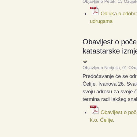
Objavljeno Petak, 13 Ožuja
Odluka o odobra
udrugama
Obavijest o poče
katastarske izmje
Objavljeno Nedjelja, 01 Ožu
Predočavanje će se odr
Ćelije, Ivanova 26. Sva
svoju adresu za svoje če
termina radi lakšeg sna
Obavijest o poč
k.o. Ćelije.