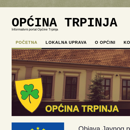
OPĆINA TRPINJA
Informativni portal Općine Trpinja
POČETNA
LOKALNA UPRAVA
O OPĆINI
KO
.
.
.
.
Objava Javnog po