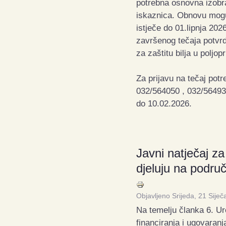
potrebna osnovna izobra
iskaznica.
Obnovu mogu 
istječe do 01.lipnja 202
završenog tečaja potvr
za zaštitu bilja u poljo
Za prijavu na tečaj potr
032/564050 , 032/56493
do 10.02.2026.
Javni natječaj z
djeluju na podru
Objavljeno Srijeda, 21 Sije
Na temelju članka 6. Ur
financiranja i ugovaran