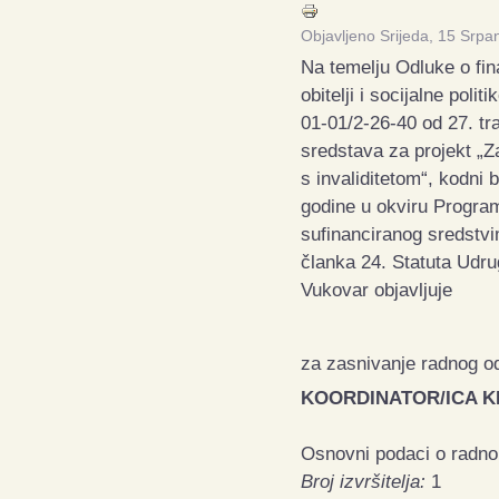
Objavljeno Srijeda, 15 Srpa
Na temelju Odluke o fin
obitelji i socijalne po
01-01/2-26-40 od 27. tr
sredstava za projekt „Za
s invaliditetom“, kodni 
godine u okviru Programa
sufinanciranog sredstv
članka 24. Statuta Udr
Vukovar objavljuje
za zasnivanje radnog o
KOORDINATOR/ICA K
Osnovni podaci o radn
Broj izvršitelja:
1