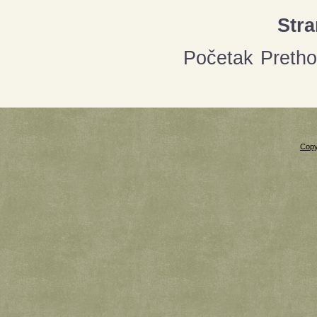
Stra
Početak
Preth
Copy
Xnxx
Xvideos