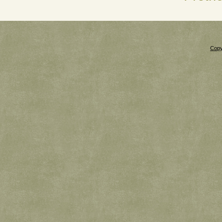
Copy
Xnxx
Xvideos