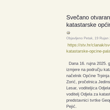
Svečano otvaranj
katastarske opći
Objavljeno Petak, 19 Rujan
https://stv.hr/clanak/
katastarske-opcine-pal
Dana 16. rujna 2025. g
izmjere na području kat
načelnik Općine Trpinja
Zorić, pročelnica Jedin
Lesar, voditeljica Odje
voditelj Odjela za kata
predstavnici tvrtke Geo
Pejić.