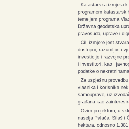
Katastarska izmjera k.
programom katastarskih
temeljem programa Vlad
Državna geodetska uprav
pravosuđa, uprave i digi
Cilj izmjere jest stvar
dostupni, razumljivi i vj
investicije i razvojne pr
i investitori, kao i jav
podatke o nekretninama
Za uspješnu provedbu p
vlasnika i korisnika nek
samouprave, uz izvođača
građana kao zainteresir
Ovim projektom, u skl
naselja Palača, Silaš i 
hektara, odnosno 1.381