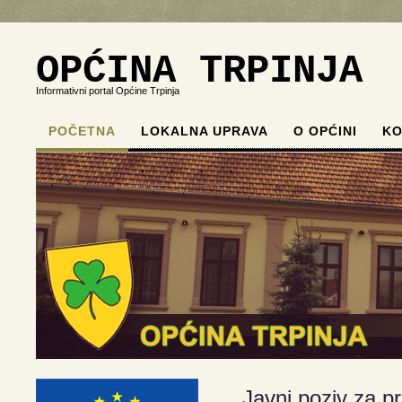
OPĆINA TRPINJA
Informativni portal Općine Trpinja
POČETNA
LOKALNA UPRAVA
O OPĆINI
KO
.
.
.
.
Javni poziv za p