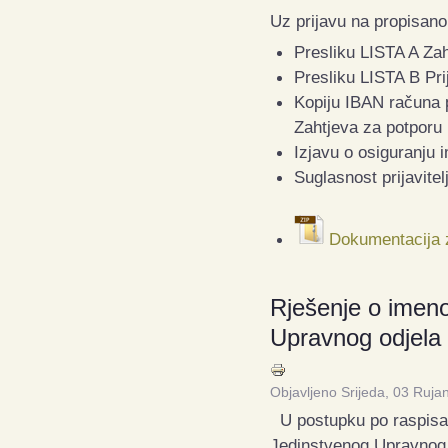
Uz prijavu na propisanom
Presliku LISTA A Za
Presliku LISTA B Pri
Kopiju IBAN računa p
Zahtjeva za potporu
Izjavu o osiguranju 
Suglasnost prijavite
Dokumentacija z
Rješenje o imeno
Upravnog odjela 
Objavljeno Srijeda, 03 Ruja
U postupku po raspis
Jedinstvenog Upravnog od