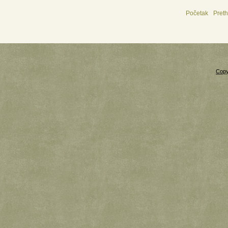
Početak
Pret
Copy
Xnxx
Xvideos