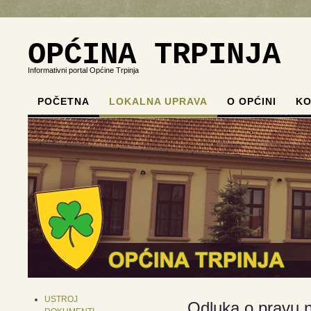
OPĆINA TRPINJA
Informativni portal Općine Trpinja
POČETNA
LOKALNA UPRAVA
O OPĆINI
KO
.
.
.
.
USTROJ
Odluka o pravu n