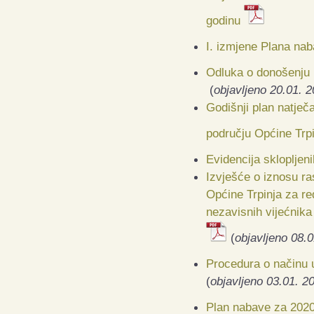
godinu
I. izmjene Plana na
Odluka o donošenju 
(
objavljeno 20.01. 2
Godišnji plan natječ
području Općine Trp
Evidencija sklopljen
Izvješće o iznosu ra
Općine Trpinja za red
nezavisnih vijećnika
(
objavljeno 08.0
Procedura o načinu u
(
objavljeno 03.01. 2
Plan nabave za 2020