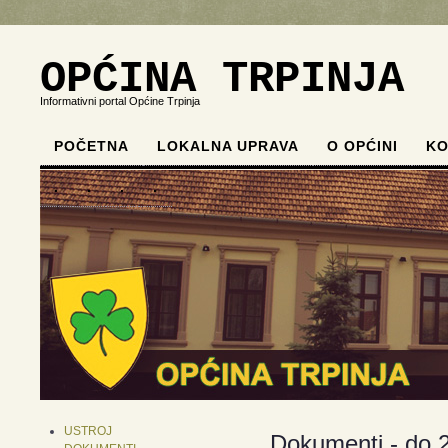
OPĆINA TRPINJA
Informativni portal Općine Trpinja
POČETNA
LOKALNA UPRAVA
O OPĆINI
KO
.
.
.
.
USTROJ
Dokumenti - do 