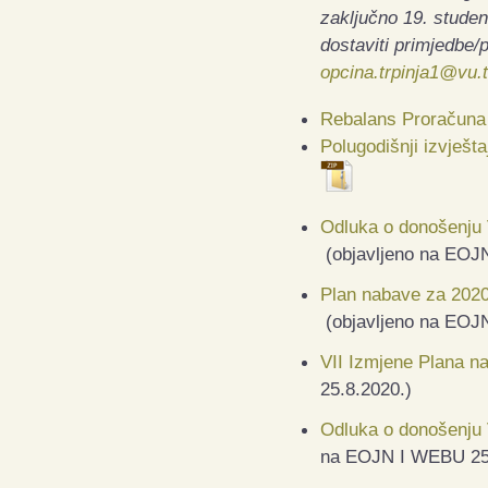
zaključno 19. stude
dostaviti primjedbe/
opcina.trpinja1@vu.
Rebalans Proračuna 
Polugodišnji izvješt
Odluka o donošenju 
(objavljeno na EOJ
Plan nabave za 2020
(objavljeno na EOJ
VII Izmjene Plana n
25
.8.2020.
)
Odluka o donošenju 
na EOJN I WEBU 2