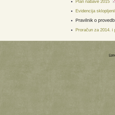
Plan nabave 2015
Evidencija sklopljen
Pravilnik o proved
Proračun za 2014. i 
Copy
Xnxx
Xvideos