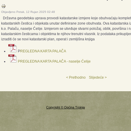
Objavljeno Petak, 12 Rujan 2025 02:48
Državna geodetska uprava provodi katastarske izmjere koje obuhvaćaju komple
katastarskih čestica i objekata unutar definirane zone obuhvata. Ova katastarska i
k.o. Palaču, naselje Ćelije. Izmjerom se utvrđuje stvarni položaj, oblik, površina i
katastarskim česticama i objektima te njihov trenutni vlasnik. Iz podataka prikupl
izraditi će se novi katastarski plan, operat i zemljišna knjiga
P
REGLEDNA KARTA PALAČA
PREGLEDNA KARTA PALAČA - naselje Ćelije
< Prethodno
Slijedeće >
Copyright © Općina Trpinja