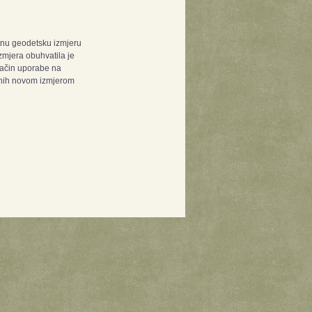
tnu geodetsku izmjeru
zmjera obuhvatila je
 način uporabe na
jenih novom izmjerom