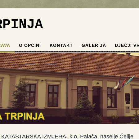
RPINJA
RAVA
O OPĆINI
KONTAKT
GALERIJA
DJEČJI V
.
.
.
.
KATASTARSKA IZMJERA- k.o. Palača, naselje Ćelije