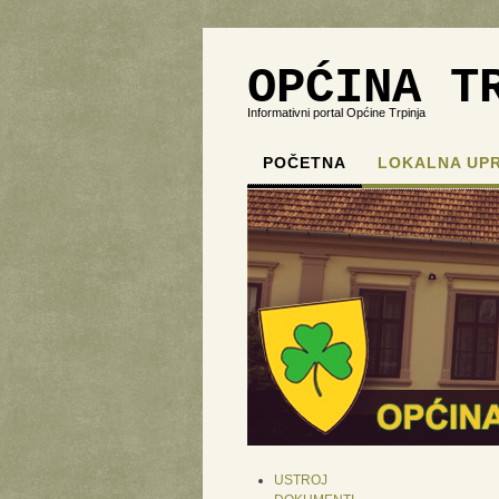
OPĆINA T
Informativni portal Općine Trpinja
POČETNA
LOKALNA UP
USTROJ