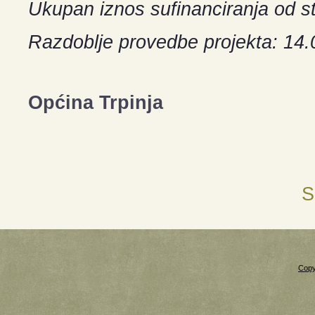
Ukupan iznos sufinanciranja od 
Razdoblje provedbe projekta: 14.
Općina Trpinja
S
Copy
Xnxx
Xvideos