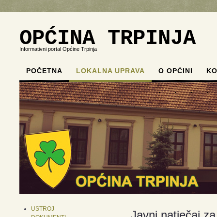
OPĆINA TRPINJA
Informativni portal Općine Trpinja
POČETNA
LOKALNA UPRAVA
O OPĆINI
KO
.
.
.
.
USTROJ
Javni natječaj z