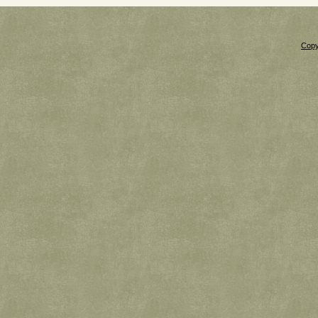
Copy
Xnxx
Xvideos