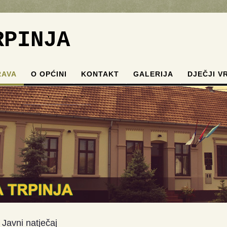
RPINJA
RAVA
O OPĆINI
KONTAKT
GALERIJA
DJEČJI V
.
.
.
.
Javni natječaj