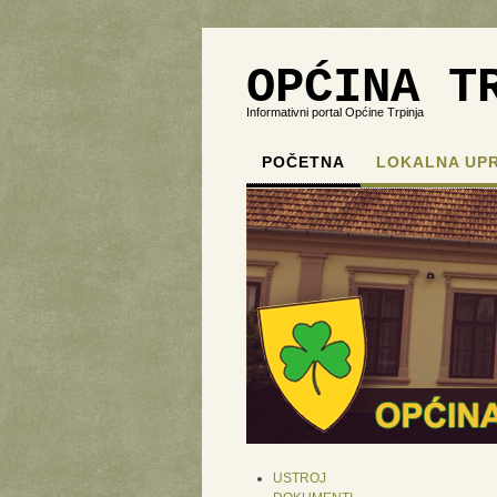
OPĆINA T
Informativni portal Općine Trpinja
POČETNA
LOKALNA UP
USTROJ