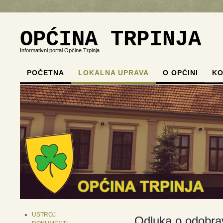
OPĆINA TRPINJA
Informativni portal Općine Trpinja
POČETNA
LOKALNA UPRAVA
O OPĆINI
KO
.
.
.
.
USTROJ
Odluka o odobrav