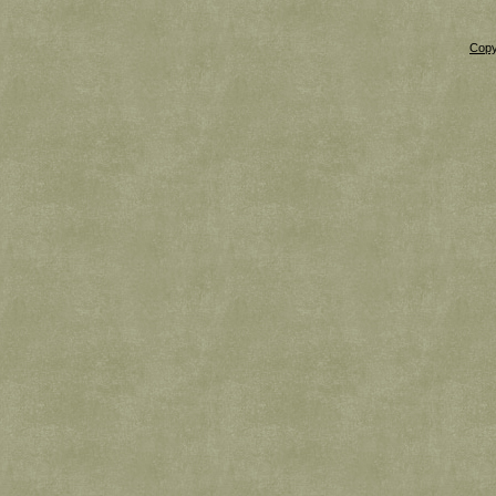
Copy
Xnxx
Xvideos