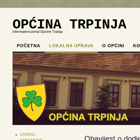
OPĆINA TRPINJA
Informativni portal Općine Trpinja
POČETNA
LOKALNA UPRAVA
O OPĆINI
KO
.
.
.
.
USTROJ
Obavijest o dodje