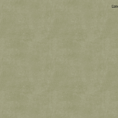
Copy
Xnxx
Xvideos