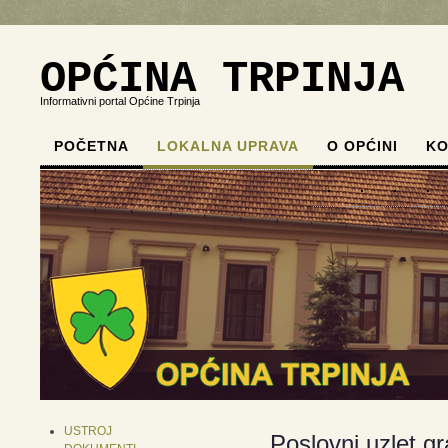
OPĆINA TRPINJA
Informativni portal Općine Trpinja
POČETNA
LOKALNA UPRAVA
O OPĆINI
KO
.
.
.
.
USTROJ
Poslovni uzlet g