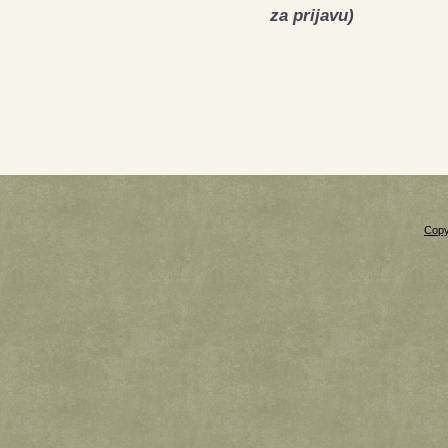
za prijavu)
Copy
Xnxx
Xvideos