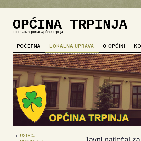
OPĆINA TRPINJA
Informativni portal Općine Trpinja
POČETNA
LOKALNA UPRAVA
O OPĆINI
KO
.
.
.
.
USTROJ
Javni natječaj z