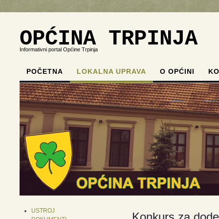
OPĆINA TRPINJA
Informativni portal Općine Trpinja
POČETNA
LOKALNA UPRAVA
O OPĆINI
KO
.
.
.
.
USTROJ
Konkurs za dodelu