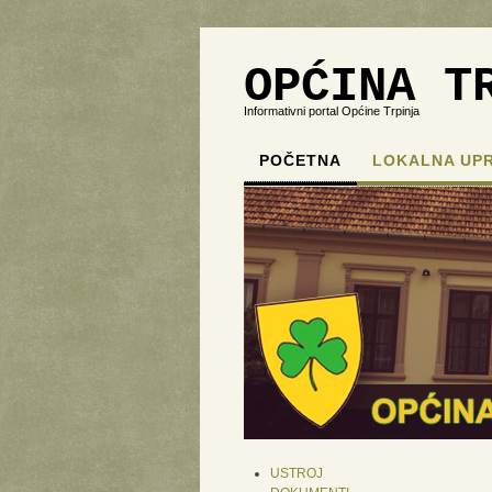
OPĆINA T
Informativni portal Općine Trpinja
POČETNA
LOKALNA UP
USTROJ