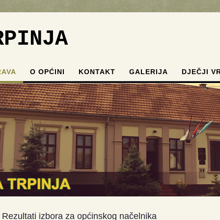
RPINJA
RAVA
O OPĆINI
KONTAKT
GALERIJA
DJEČJI V
.
.
.
.
Rezultati izbora za općinskog načelnika