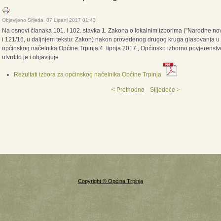
Objavljeno Srijeda, 07 Lipanj 2017 01:43
Na osnovi članaka 101. i 102. stavka 1. Zakona o lokalnim izborima ("Narodne nov
i
121/16, u daljnjem tekstu: Zakon) nakon provedenog drugog kruga glasovanja u 
općinskog
načelnika Općine Trpinja 4. Iipnja 2017., Općinsko izborno povjerenstv
utvrdilo je i objavljuje
Rezultati izbora za općinskog načelnika Općine Trpinja
< Prethodno
Slijedeće >
Copyright © Općina Trpinja