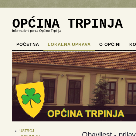
OPĆINA TRPINJA
Informativni portal Općine Trpinja
POČETNA
LOKALNA UPRAVA
O OPĆINI
KO
.
.
.
.
USTROJ
Obavijest - prija