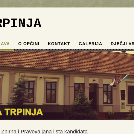
RPINJA
RAVA
O OPĆINI
KONTAKT
GALERIJA
DJEČJI V
.
.
.
.
Zbirna i Pravovaljana lista kandidata