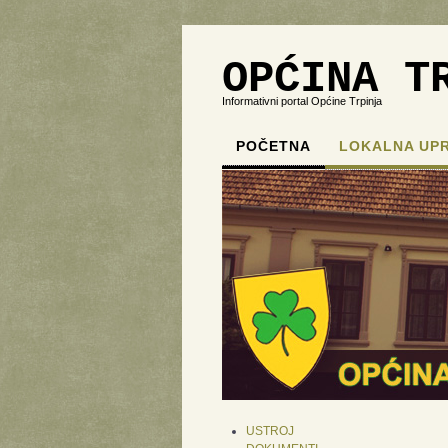
OPĆINA T
Informativni portal Općine Trpinja
POČETNA
LOKALNA UP
USTROJ